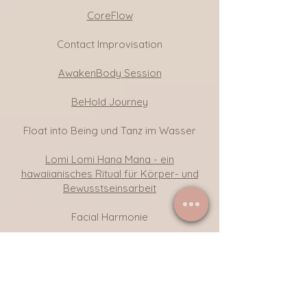
CoreFlow
Contact Improvisation
AwakenBod
y Session
BeHold Journey
Float into Being und Tanz im Wasser
Lomi Lomi Hana Mana - ein
hawaiianisches Ritual für Körper- und
Bewusstseinsarbeit
Facial Harmonie
Meridianfluss Aktivierung
Aviva-Methode