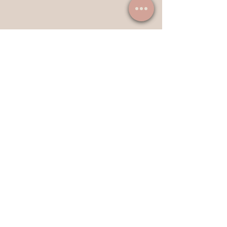
Werde unsere Partnerin - Affiliate
Newsletter abonnieren
E-Mail-Adresse
abonnieren