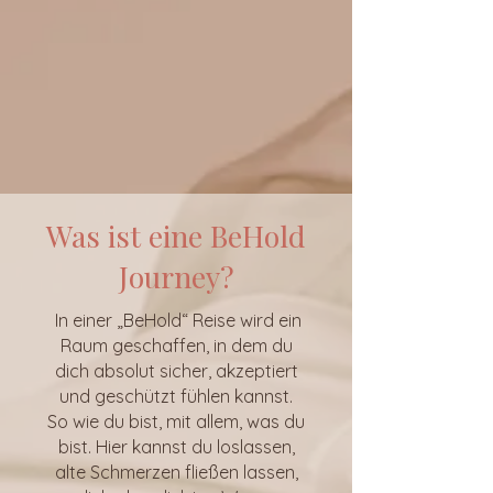
Was ist eine BeHold
Journey?
In einer „BeHold“ Reise wird ein
Raum geschaffen, in dem du
dich absolut sicher, akzeptiert
und geschützt fühlen kannst.
So wie du bist, mit allem, was du
bist. Hier kannst du loslassen,
alte Schmerzen fließen lassen,